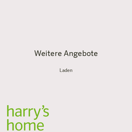
Das Angebot ist für zwei Erwachsene ausgelegt.
Weitere Personen (inkl. Kinder) können je nach
Zimmerkategorie auf Anfrage ergänzt werden.
Weitere Angebote
Laden