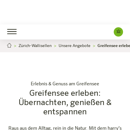
Zürich-Wallisellen
Unsere Angebote
Greifensee erleb
e erleben: Übernachten, genießen & entspannen
Greifensee erleben
Jetzt buchen
Zürich-Wallisellen
Das Hotel
Zimmer & Angebote
Erleben
Infos
Erlebnis & Genuss am Greifensee
Greifensee erleben:
Übernachten, genießen &
entspannen
Raus aus dem Alltag, rein in die Natur. Mit dem harry’s